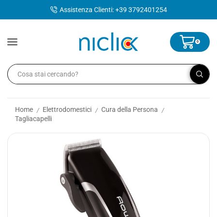
contenuto
Assistenza Clienti: +39 3792401254
0
Home
Elettrodomestici
Cura della Persona
/
/
/
Tagliacapelli