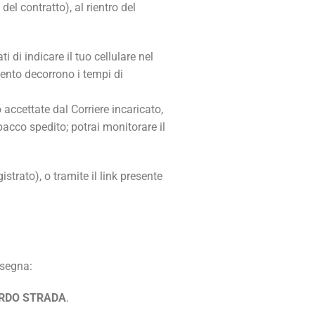
el contratto), al rientro del
 di indicare il tuo cellulare nel
to decorrono i tempi di
 accettate dal Corriere incaricato,
pacco spedito; potrai monitorare il
strato), o tramite il link presente
nsegna:
RDO STRADA
.