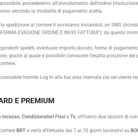
ossibile, procederemo all’annullamento dell’ordine (risoluzione d
mborso secondo la modalità di pagamento scelta.
 spedizione al corriere ti avvisiamo inviandoti, un SMS (ricordati
CONFERMA EVASIONE ORDINE E INVIO FATTURA”); da questo momen
a (prodotti spediti, eventuale importo dovuto, forme di pagamento
ne, grazie al quale è possibile conoscere l’esatta posizione del 
orriere.
cessibile tramite Log In alla tua area riservata (se sei utente regi
ARD E PREMIUM
 a Incasso, Condizionatori
Fissi
e
Tv
, offriamo due opzioni di co
corriere
BRT
e verrà effettuata dai 7 ai 10 giorni lavorativi su
BO