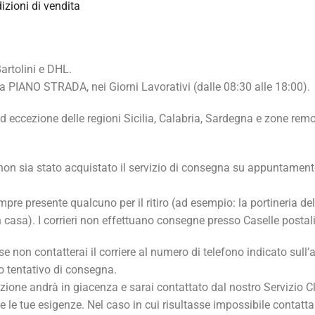
izioni di vendita
Bartolini e DHL.
a PIANO STRADA, nei Giorni Lavorativi (dalle 08:30 alle 18:00).
, ad eccezione delle regioni Sicilia, Calabria, Sardegna e zone r
n sia stato acquistato il servizio di consegna su appuntamento
pre presente qualcuno per il ritiro (ad esempio: la portineria del 
asa). I corrieri non effettuano consegne presso Caselle postali e
e non contatterai il corriere al numero di telefono indicato sull’av
vo tentativo di consegna.
one andrà in giacenza e sarai contattato dal nostro Servizio Clien
 le tue esigenze. Nel caso in cui risultasse impossibile contatta