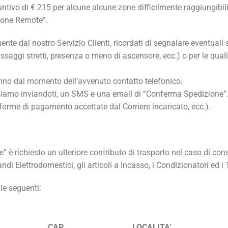
ivo di € 215 per alcune alcune zone difficilmente raggiungibili (e
“Zone Remote”.
ente dal nostro Servizio Clienti, ricordati di segnalare eventuali
passaggi stretti, presenza o meno di ascensore, ecc.) o per le qua
anno dal momento dell’avvenuto contatto telefonico.
siamo inviandoti, un SMS e una email di “Conferma Spedizione”. Ta
 forme di pagamento accettate dal Corriere incaricato, ecc.).
” è richiesto un ulteriore contributo di trasporto nel caso di con
ndi Elettrodomestici, gli articoli a Incasso, i Condizionatori ed i 
le seguenti:
CAP
LOCALITA’