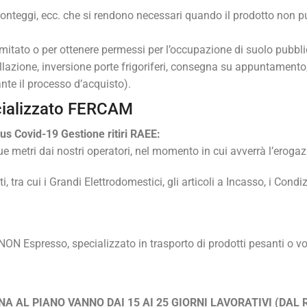
, ponteggi, ecc. che si rendono necessari quando il prodotto non p
limitato o per ottenere permessi per l’occupazione di suolo pubbli
llazione, inversione porte frigoriferi, consegna su appuntamento
te il processo d’acquisto).
cializzato FERCAM
us Covid-19 Gestione ritiri RAEE:
etri dai nostri operatori, nel momento in cui avverrà l’erogazi
, tra cui i Grandi Elettrodomestici, gli articoli a Incasso, i Condiz
ON Espresso, specializzato in trasporto di prodotti pesanti o vo
A AL PIANO VANNO DAI 15 AI 25 GIORNI LAVORATIVI (DAL 