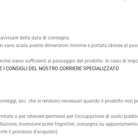
r avvisare della data di consegna
n vano scala avente dimensioni minime e portata idonee al pas
inché siano sufficienti al passaggio del prodotto. In caso di impos
E I CONSIGLI DEL NOSTRO CORRIERE SPECIALIZZATO
, ponteggi, ecc. che si rendono necessari quando il prodotto non p
limitato o per ottenere permessi per l’occupazione di suolo pubbli
llazione, inversione porte frigoriferi, consegna su appuntamento
nte il processo d’acquisto)