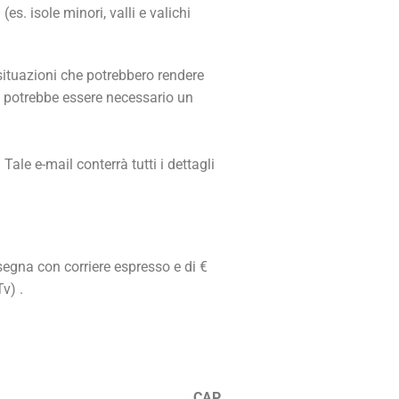
s. isole minori, valli e valichi
 situazioni che potrebbero rendere
li potrebbe essere necessario un
le e-mail conterrà tutti i dettagli
segna con corriere espresso e di €
Tv)
.
CAP