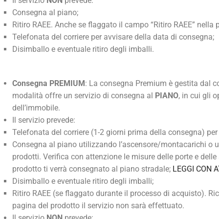
Il servizio
NON
prevede:
Consegna al piano;
Ritiro RAEE. Anche se flaggato il campo “Ritiro RAEE” nella p
Telefonata del corriere per avvisare della data di consegna;
Disimballo e eventuale ritiro degli imballi.
Consegna PREMIUM
: La consegna Premium è gestita dal co
modalità offre un servizio di consegna al
PIANO
, in cui gli
dell’immobile.
Il servizio prevede:
Telefonata del corriere (1-2 giorni prima della consegna) per
Consegna al piano utilizzando l’ascensore/montacarichi o u
prodotti. Verifica con attenzione le misure delle porte e delle
prodotto ti verrà consegnato al piano stradale;
LEGGI CON A
Disimballo e eventuale ritiro degli imballi;
Ritiro RAEE (se flaggato durante il processo di acquisto). Ri
pagina del prodotto il servizio non sarà effettuato.
Il servizio
NON
prevede: