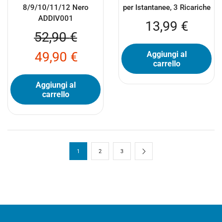
8/9/10/11/12 Nero
per Istantanee, 3 Ricariche
ADDIV001
13,99
€
52,90
€
49,90
€
Aggiungi al
carrello
Aggiungi al
carrello
1
2
3