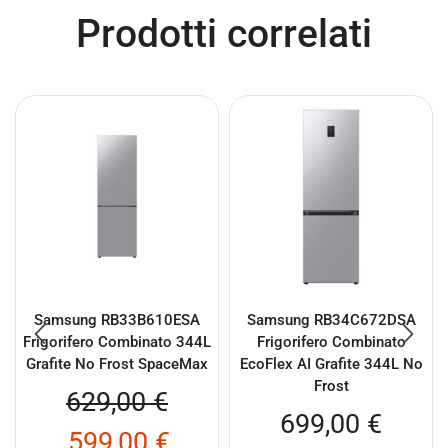
Prodotti correlati
Samsung RB33B610ESA
Samsung RB34C672DSA
Frigorifero Combinato 344L
Frigorifero Combinato
Grafite No Frost SpaceMax
EcoFlex AI Grafite 344L No
Frost
629,00
€
699,00
€
599,00
€