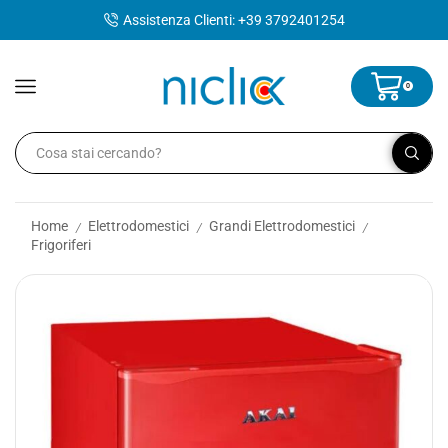
contenuto
Assistenza Clienti: +39 3792401254
0
Home
Elettrodomestici
Grandi Elettrodomestici
/
/
/
Frigoriferi