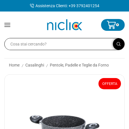
contenuto
Assistenza Clienti: +39 3792401254
0
Home
Casalinghi
Pentole, Padelle e Teglie da Forno
/
/
OFFERTA