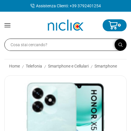
contenuto
Assistenza Clienti: +39 3792401254
0
Home
Telefonia
Smartphone e Cellulari
Smartphone
/
/
/