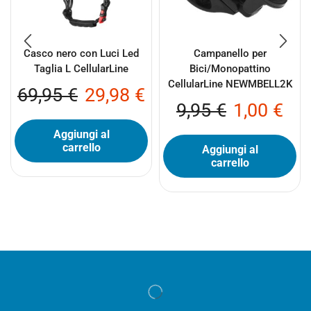
Casco nero con Luci Led
Campanello per
Taglia L CellularLine
Bici/Monopattino
CellularLine NEWMBELL2K
69,95
€
29,98
€
9,95
€
1,00
€
Aggiungi al
carrello
Aggiungi al
carrello