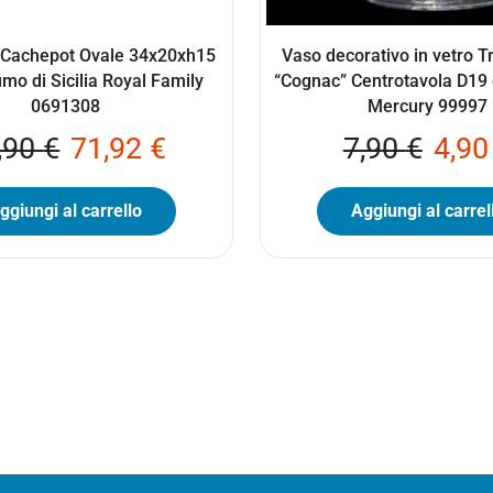
 Cachepot Ovale 34x20xh15
Vaso decorativo in vetro T
mo di Sicilia Royal Family
“Cognac” Centrotavola D1
0691308
Mercury 99997
,90
€
71,92
€
7,90
€
4,9
ggiungi al carrello
Aggiungi al carrel