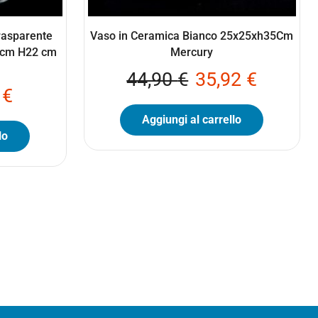
rasparente
Vaso in Ceramica Bianco 25x25xh35Cm
9 cm H22 cm
Mercury
44,90
€
35,92
€
0
€
Aggiungi al carrello
lo