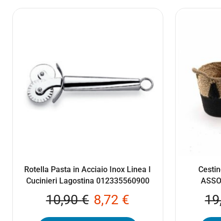
Rotella Pasta in Acciaio Inox Linea I
Cestin
Cucinieri Lagostina 012335560900
ASSO
10,90
€
8,72
€
19