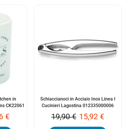
itchen in
Schiaccianoci in Acciaio Inox Linea I
ams CK22061
Cucinieri Lagostina 012335000006
36
€
19,90
€
15,92
€