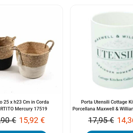
o 25 x h23 Cm in Corda
Porta Utensili Cottage K
RTITO Mercury 17519
Porcellana Maxwell & Willi
,90
€
15,92
€
17,95
€
14,