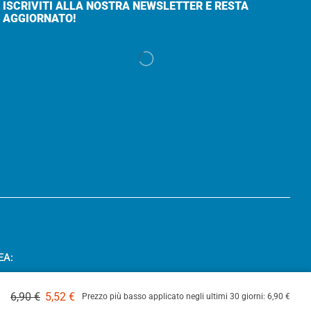
ISCRIVITI ALLA NOSTRA NEWSLETTER E RESTA
AGGIORNATO!
EA:
6,90
€
5,52
€
Prezzo più basso applicato negli ultimi 30 giorni:
6,90
€