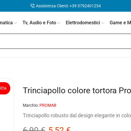
Assistenza Clienti: +39 3792401254
matica
Tv, Audio e Foto
Elettrodomestici
Game e Mo
Trinciapollo colore tortora 
RTA
Marchio:
PROMAB
Trinciapollo robusto dal design elegante in color
6,90
€
5,52
€