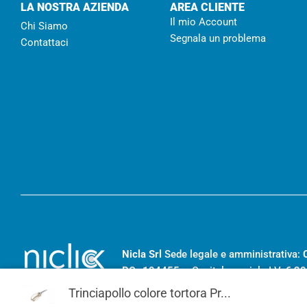
LA NOSTRA AZIENDA
AREA CLIENTE
Il mio Account
Chi Siamo
Segnala un problema
Contattaci
Nicla Srl
Sede legale e amministrativa:
RC- 194455
– Capitale sociale I.V.
€ 20
Trinciapollo colore tortora Pr...