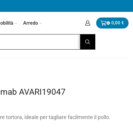
bilità
Arredo
0,00
€
0
Promab AVARI19047
e tortora, ideale per tagliare facilmente il pollo.