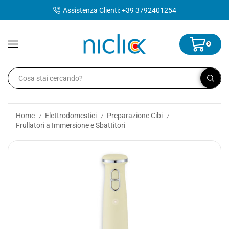
contenuto
Assistenza Clienti: +39 3792401254
0
Home
Elettrodomestici
Preparazione Cibi
/
/
/
Frullatori a Immersione e Sbattitori