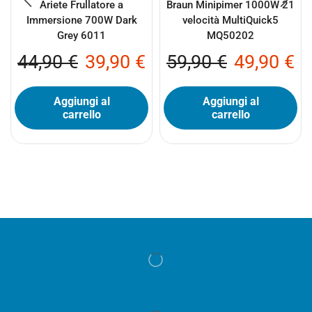
Ariete Frullatore a
Braun Minipimer 1000W 21
Immersione 700W Dark
velocità MultiQuick5
Grey 6011
MQ50202
44,90
€
39,90
€
59,90
€
49,90
€
Aggiungi al
Aggiungi al
carrello
carrello