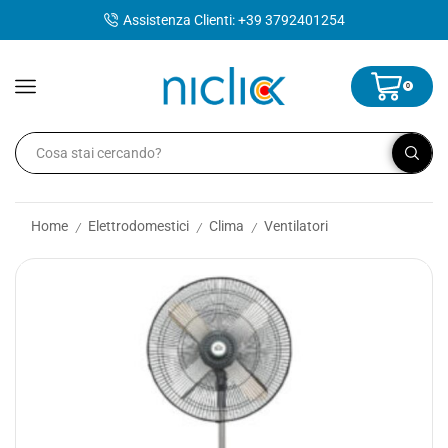
contenuto
Assistenza Clienti: +39 3792401254
0
Home
Elettrodomestici
Clima
Ventilatori
/
/
/