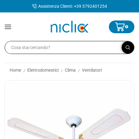
contenuto
Assistenza Clienti: +39 3792401254
0
Home
Elettrodomestici
Clima
Ventilatori
/
/
/