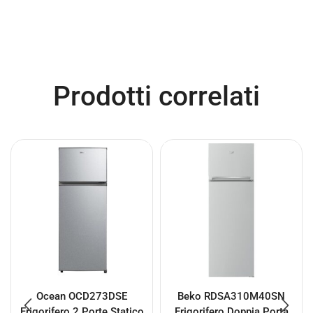
Prodotti correlati
Ocean OCD273DSE
Beko RDSA310M40SN
Frigorifero 2 Porte Statico
Frigorifero Doppia Porta