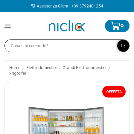
contenuto
Assistenza Clienti: +39 3792401254
0
Home
Elettrodomestici
Grandi Elettrodomestici
/
/
/
Frigoriferi
OFFERTA