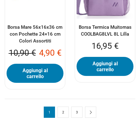
Borsa Mare 56x16x36 cm
Borsa Termica Muitomas
con Pochette 24×16 cm
COOLBAG8LVL 8L Lilla
Colori Assortiti
16,95
€
10,90
€
4,90
€
Aggiungi al
carrello
Aggiungi al
carrello
1
2
3