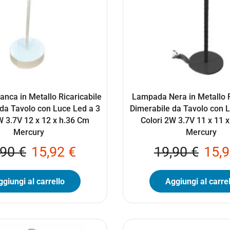
nca in Metallo Ricaricabile
Lampada Nera in Metallo R
da Tavolo con Luce Led a 3
Dimerabile da Tavolo con 
W 3.7V 12 x 12 x h.36 Cm
Colori 2W 3.7V 11 x 11 
Mercury
Mercury
,90
€
15,92
€
19,90
€
15,
giungi al carrello
Aggiungi al carrel