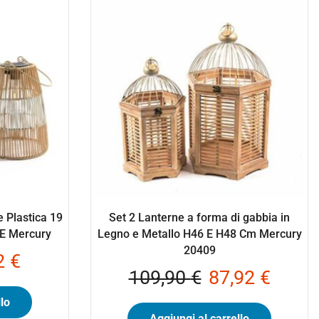
e Plastica 19
Set 2 Lanterne a forma di gabbia in
E Mercury
Legno e Metallo H46 E H48 Cm Mercury
20409
2
€
109,90
€
87,92
€
lo
Aggiungi al carrello