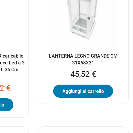
icaricabile
LANTERNA LEGNO GRANDE CM
Luce Led a 3
31X68X31
x h.36 Cm
45,52
€
92
€
Aggiungi al carrello
lo