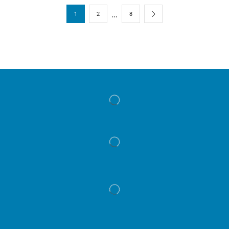
…
1
2
8