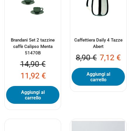
Brandani Set 2 tazzine
Caffettiera Daily 4 Tazze
caffè Calipso Menta
Abert
51470B
8,90
€
7,12
€
14,90
€
11,92
€
Aggiungi al
carrello
Aggiungi al
carrello