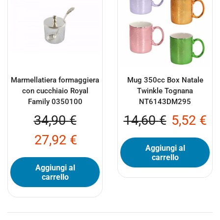
Marmellatiera formaggiera
Mug 350cc Box Natale
con cucchiaio Royal
Twinkle Tognana
Family 0350100
NT6143DM295
34,90
€
14,60
€
5,52
€
27,92
€
Aggiungi al
carrello
Aggiungi al
carrello