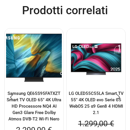
Prodotti correlati
Samsung QE65S95FATXZT
LG OLED55C55LA Smart TV
Smart TV OLED 65″ 4K Ultra
55″ 4K OLED evo Serie C5
HD Processore NQ4 AI
WebOS 25 α9 Gen8 4 HDMI
Gen3 Glare Free Dolby
2.1
Atmos DVB-T2 Wi-Fi Nero
1.299,00
€
2.299,00
€