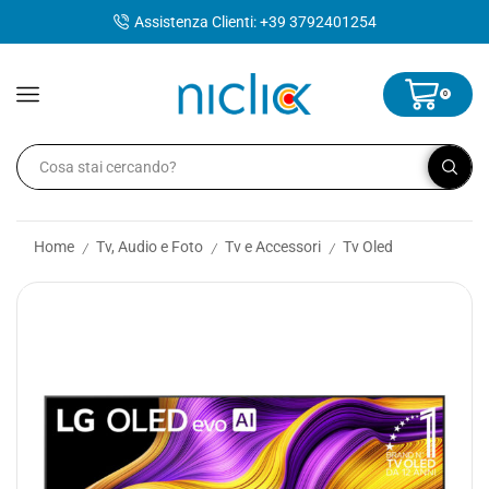
contenuto
Assistenza Clienti: +39 3792401254
0
Home
Tv, Audio e Foto
Tv e Accessori
Tv Oled
/
/
/