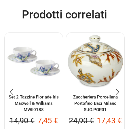
Prodotti correlati
Set 2 Tazzine Floriade Iris
Zuccheriera Porcellana
Maxwell & Williams
Portofino Baci Milano
MWII0188
SUG.POR01
14,90
€
7,45
€
24,90
€
17,43
€