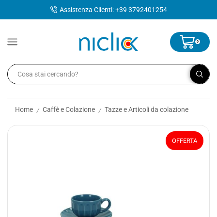
contenuto
Assistenza Clienti: +39 3792401254
0
Home
Caffè e Colazione
Tazze e Articoli da colazione
/
/
OFFERTA