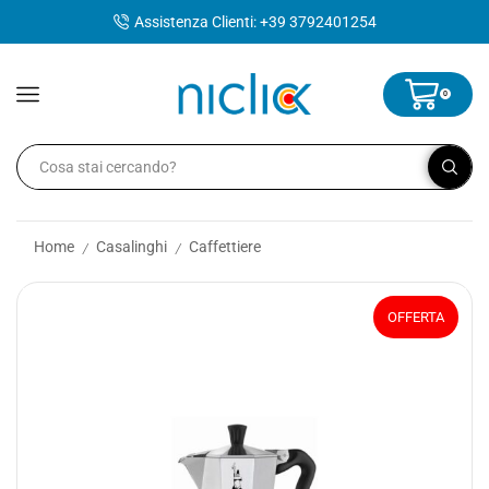
contenuto
Assistenza Clienti: +39 3792401254
0
Home
Casalinghi
Caffettiere
/
/
OFFERTA