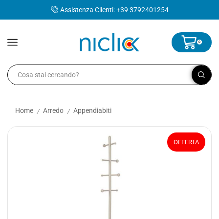
contenuto
Assistenza Clienti: +39 3792401254
0
Home
Arredo
Appendiabiti
/
/
OFFERTA