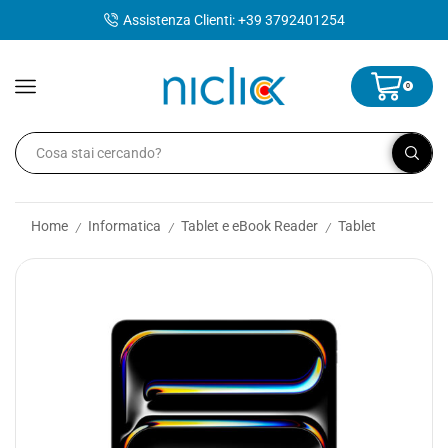
contenuto
Assistenza Clienti: +39 3792401254
0
Home
Informatica
Tablet e eBook Reader
Tablet
/
/
/