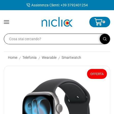
contenuto
Assistenza Clienti: +39 3792401254
0
Home
Telefonia
Wearable
Smartwatch
/
/
/
OFFERTA