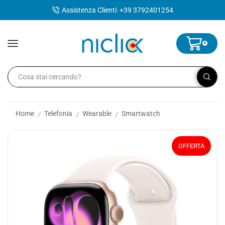
contenuto
Assistenza Clienti: +39 3792401254
0
Home
Telefonia
Wearable
Smartwatch
/
/
/
OFFERTA