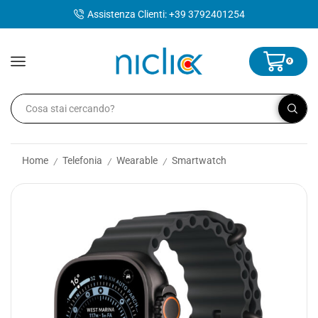
contenuto
Assistenza Clienti: +39 3792401254
0
Home
Telefonia
Wearable
Smartwatch
/
/
/