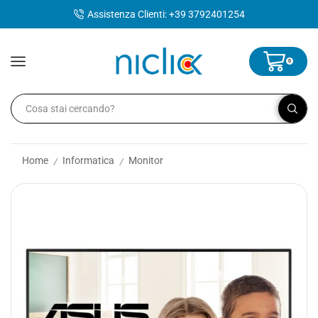
contenuto
Assistenza Clienti: +39 3792401254
0
Home
Informatica
Monitor
/
/