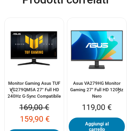
Monitor Gaming Asus TUF
Asus VA279HG Monitor
VG279QM5A 27″ Full HD
Gaming 27″ Full HD 120Hz
240Hz G-Sync Compatibile
Nero
169,00
€
119,00
€
159,90
€
Aggiungi al
carrello