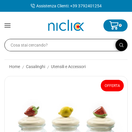
contenuto
Assistenza Clienti: +39 3792401254
0
Home
Casalinghi
Utensili e Accessori
/
/
OFFERTA