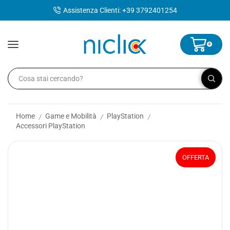
contenuto
Assistenza Clienti: +39 3792401254
0
Home
Game e Mobilità
PlayStation
/
/
/
Accessori PlayStation
OFFERTA