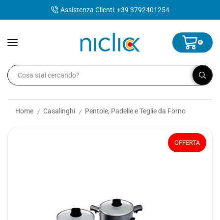
contenuto
Assistenza Clienti: +39 3792401254
0
Home
Casalinghi
Pentole, Padelle e Teglie da Forno
/
/
OFFERTA