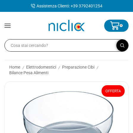
contenuto
Assistenza Clienti: +39 3792401254
0
Home
Elettrodomestici
Preparazione Cibi
/
/
/
Bilance Pesa Alimenti
OFFERTA