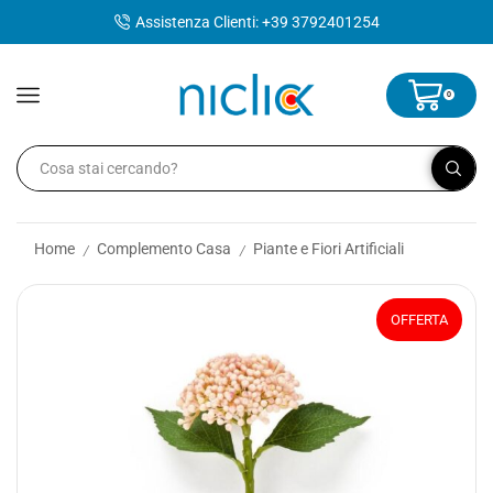
contenuto
Assistenza Clienti: +39 3792401254
0
Home
Complemento Casa
Piante e Fiori Artificiali
/
/
OFFERTA