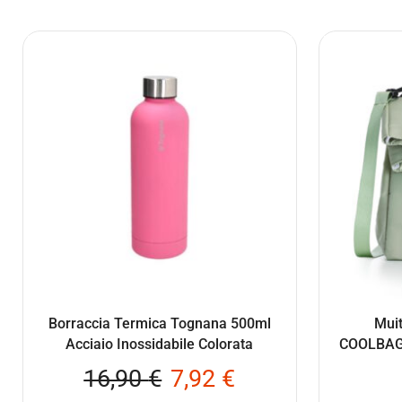
Borraccia Termica Tognana 500ml
Mui
Acciaio Inossidabile Colorata
COOLBAG8
16,90
€
7,92
€