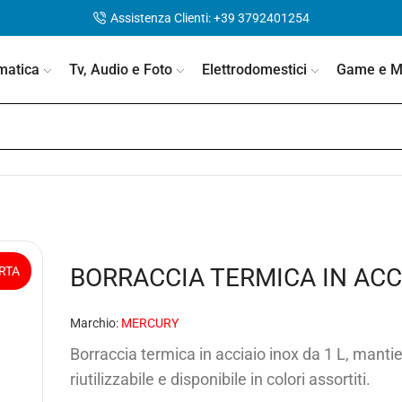
Assistenza Clienti: +39 3792401254
matica
Tv, Audio e Foto
Elettrodomestici
Game e Mo
BORRACCIA TERMICA IN ACC
RTA
Marchio:
MERCURY
Borraccia termica in acciaio inox da 1 L, manti
riutilizzabile e disponibile in colori assortiti.