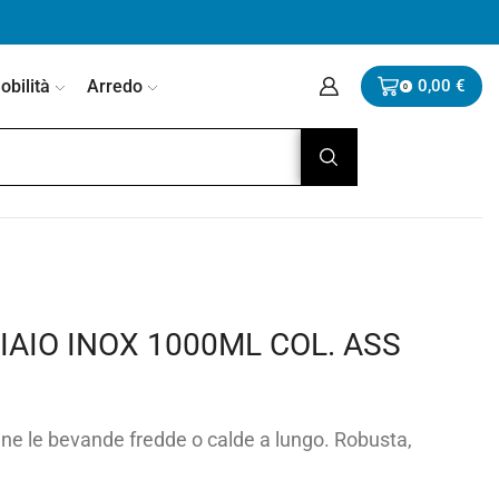
bilità
Arredo
0,00
€
0
IAIO INOX 1000ML COL. ASS
ene le bevande fredde o calde a lungo. Robusta,