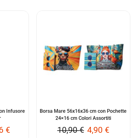
on Infusore
Borsa Mare 56x16x36 cm con Pochette
r
24×16 cm Colori Assortiti
96
€
10,90
€
4,90
€