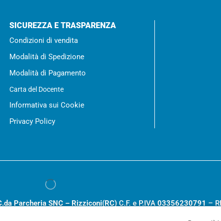
SICUREZZA E TRASPARENZA
Condizioni di vendita
Modalità di Spedizione
Modalità di Pagamento
Carta del Docente
Informativa sui Cookie
Privacy Policy
C.da Parcheria SNC – Rizziconi(RC)
C.F. e P.IVA
03356230791
– R
.000,00