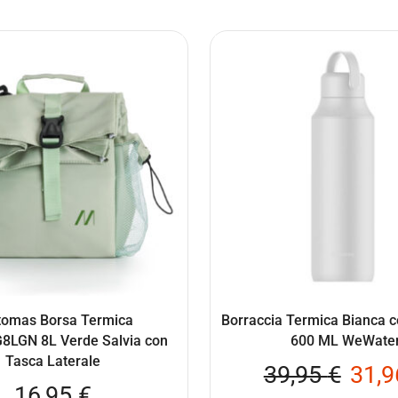
tomas Borsa Termica
Borraccia Termica Bianca c
LGN 8L Verde Salvia con
600 ML WeWate
Tasca Laterale
39,95
€
31,
16,95
€