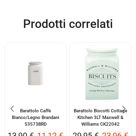
Prodotti correlati
Barattolo Caffè
Barattolo Biscotti Cottage
Bianco/Legno Brandani
Kitchen 3LT Maxwell &
53573BRD
Williams CK22042
13,90
€
11,12
€
29,95
€
23,96
€