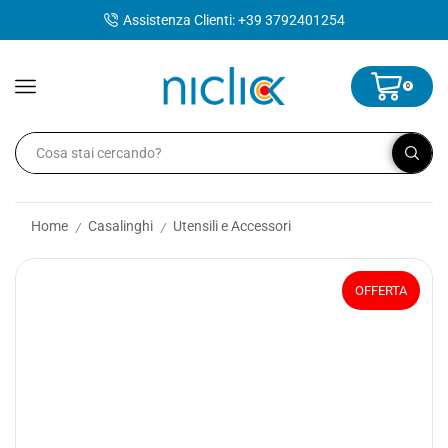
contenuto
Assistenza Clienti: +39 3792401254
0
Home
Casalinghi
Utensili e Accessori
/
/
OFFERTA