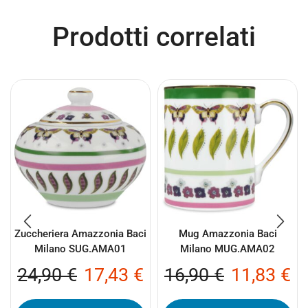
Prodotti correlati
Zuccheriera Amazzonia Baci
Mug Amazzonia Baci
Milano SUG.AMA01
Milano MUG.AMA02
24,90
€
17,43
€
16,90
€
11,83
€