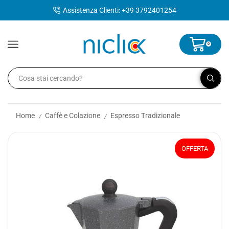
contenuto
Assistenza Clienti: +39 3792401254
0
Home
Caffè e Colazione
Espresso Tradizionale
/
/
OFFERTA