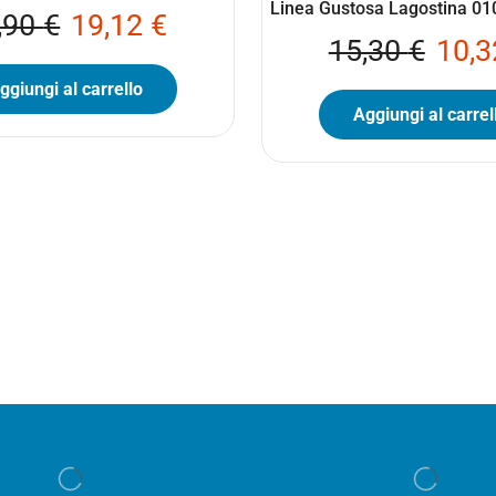
Linea Gustosa Lagostina 0
,90
€
19,12
€
15,30
€
10,
ggiungi al carrello
Aggiungi al carrel