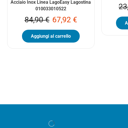
Acciaio Inox Linea LagoEasy Lagostina
23
010033010522
84,90
€
67,92
€
A
Aggiungi al carrello