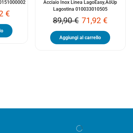
10151000002
Acciaio Inox Linea LagoEasy‚ÄôUp
Lagostina 010033010505
32
€
89,90
€
71,92
€
lo
Aggiungi al carrello