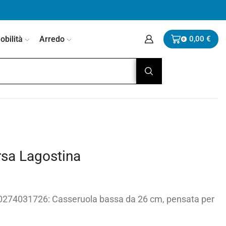
bilità
Arredo
0,00
€
0
sa Lagostina
0274031726: Casseruola bassa da 26 cm, pensata per