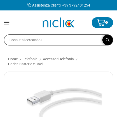
contenuto
Assistenza Clienti: +39 3792401254
0
Home
Telefonia
Accessori Telefonia
/
/
/
Carica Batterie e Cavi