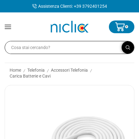
contenuto
Assistenza Clienti: +39 3792401254
0
Home
Telefonia
Accessori Telefonia
/
/
/
Carica Batterie e Cavi