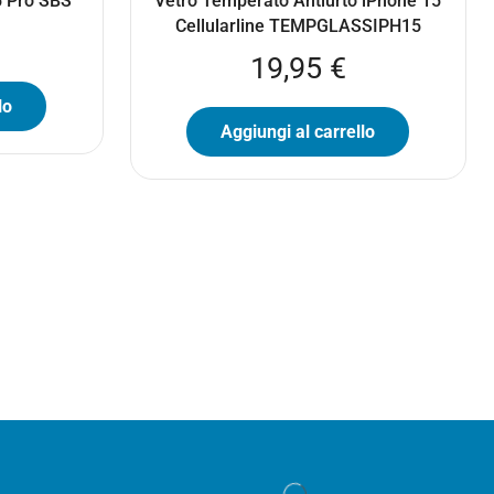
5 Pro SBS
Vetro Temperato Antiurto iPhone 15
Cellularline TEMPGLASSIPH15
19,95
€
lo
Aggiungi al carrello