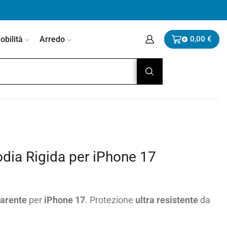
bilità
Arredo
0,00
€
0
odia Rigida per iPhone 17
parente
per
iPhone 17
. Protezione
ultra resistente
da