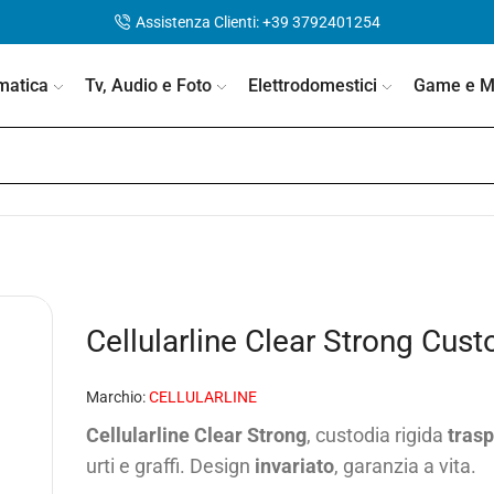
Assistenza Clienti: +39 3792401254
matica
Tv, Audio e Foto
Elettrodomestici
Game e Mo
Cellularline Clear Strong Cust
Marchio:
CELLULARLINE
Cellularline Clear Strong
, custodia rigida
tras
urti e graffi. Design
invariato
, garanzia a vita.