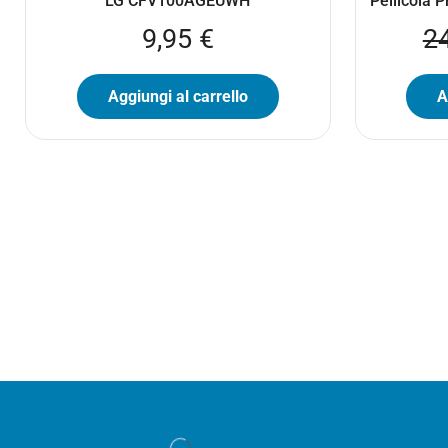
LG CFV100AGEUWH
Pellicola 
9,95
€
2
Aggiungi al carrello
A