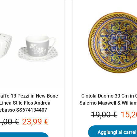
Caffè 13 Pezzi in New Bone
Ciotola Duomo 30 Cm in
Linea Stile Flos Andrea
Salerno Maxwell & Willia
ebasso SS674134407
19,00
€
15,
1,00
€
23,99
€
Aggiungi al carrel