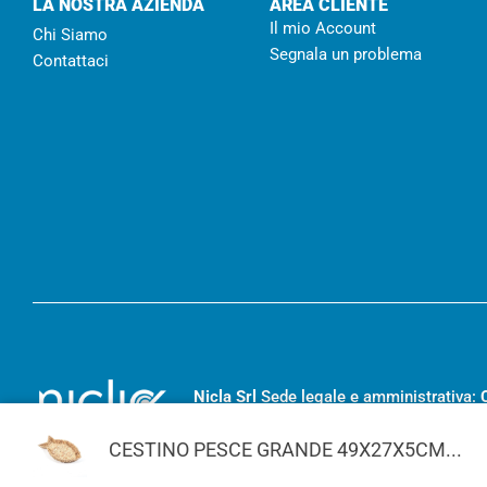
LA NOSTRA AZIENDA
AREA CLIENTE
Il mio Account
Chi Siamo
Segnala un problema
Contattaci
Nicla Srl
Sede legale e amministrativa:
RC- 194455
– Capitale sociale I.V.
€ 20
CESTINO PESCE GRANDE 49X27X5CM...