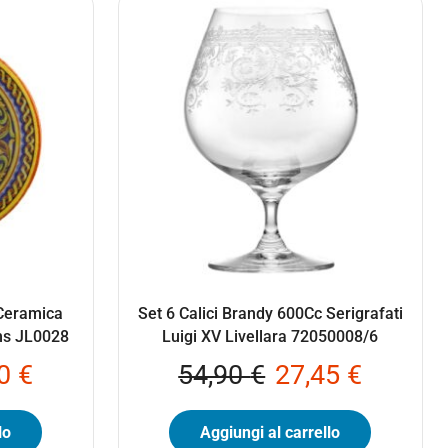
 Ceramica
Set 6 Calici Brandy 600Cc Serigrafati
ms JL0028
Luigi XV Livellara 72050008/6
20
€
54,90
€
27,45
€
lo
Aggiungi al carrello