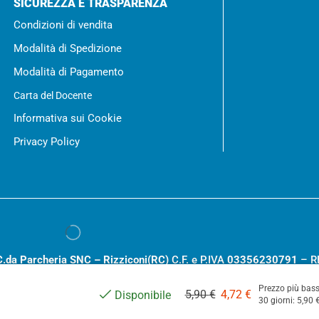
SICUREZZA E TRASPARENZA
Condizioni di vendita
Modalità di Spedizione
Modalità di Pagamento
Carta del Docente
Informativa sui Cookie
Privacy Policy
C.da Parcheria SNC – Rizziconi(RC)
C.F. e P.IVA
03356230791
– R
.000,00
Prezzo più bass
5,90
€
4,72
€
Disponibile
30 giorni:
5,90