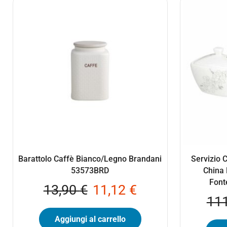
Barattolo Caffè Bianco/Legno Brandani
Servizio 
53573BRD
China 
Font
13,90
€
11,12
€
11
Aggiungi al carrello