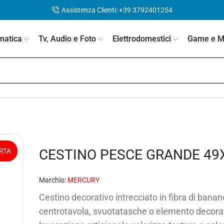
Assistenza Clienti: +39 3792401254
matica
Tv, Audio e Foto
Elettrodomestici
Game e Mo
CESTINO PESCE GRANDE 49
RTA
Marchio:
MERCURY
Cestino decorativo intrecciato in fibra di bana
centrotavola, svuotatasche o elemento decorati