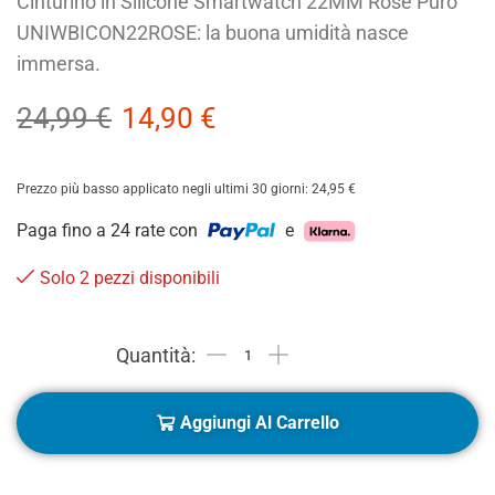
Cinturino in Silicone Smartwatch 22MM Rose Puro
UNIWBICON22ROSE: la buona umidità nasce
immersa.
24,99
€
14,90
€
Prezzo più basso applicato negli ultimi 30 giorni:
24,95
€
Paga fino a 24 rate con
e
Solo 2 pezzi disponibili
Aggiungi Al Carrello