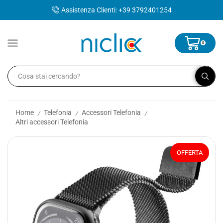
contenuto
Assistenza Clienti: +39 3792401254
0
Home
Telefonia
Accessori Telefonia
/
/
/
Altri accessori Telefonia
OFFERTA