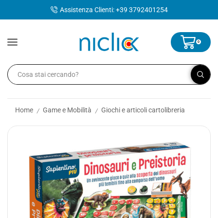
contenuto
Assistenza Clienti: +39 3792401254
0
Home
Game e Mobilità
Giochi e articoli cartolibreria
/
/