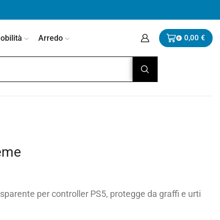
bilità
Arredo
0,00
€
0
reme
arente per controller PS5, protegge da graffi e urti