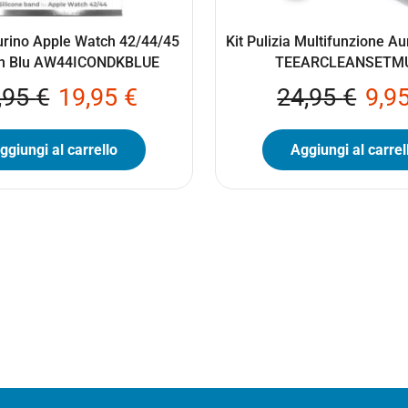
urino Apple Watch 42/44/45
Kit Pulizia Multifunzione Au
n Blu AW44ICONDKBLUE
TEEARCLEANSETMU
,95
€
19,95
€
24,95
€
9,9
ggiungi al carrello
Aggiungi al carrel