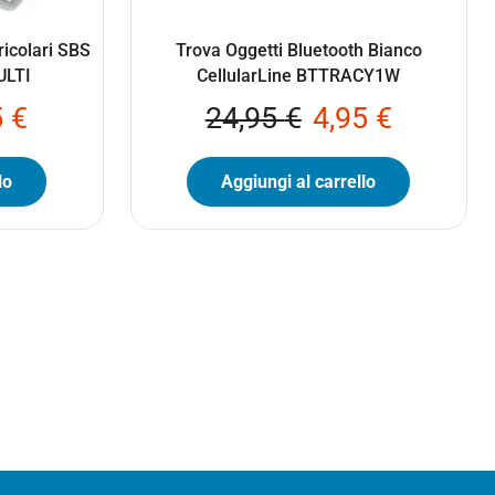
ricolari SBS
Trova Oggetti Bluetooth Bianco
LTI
CellularLine BTTRACY1W
5
€
24,95
€
4,95
€
lo
Aggiungi al carrello