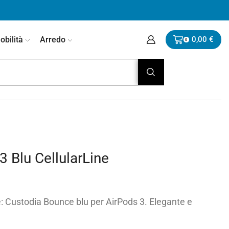
bilità
Arredo
0,00
€
0
 Blu CellularLine
: Custodia Bounce blu per AirPods 3. Elegante e
.