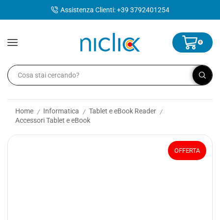
contenuto
Assistenza Clienti: +39 3792401254
0
Home
Informatica
Tablet e eBook Reader
/
/
/
Accessori Tablet e eBook
OFFERTA