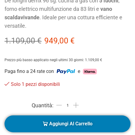
De longhi demx 96 sg: cucina a gas con
5 fuochi
,
forno elettrico multifunzione da 83 litri e
vano
scaldavivande
. Ideale per una cottura efficiente e
versatile.
1.109,00
€
949,00
€
Prezzo più basso applicato negli ultimi 30 giorni:
1.109,00
€
Paga fino a 24 rate con
e
Solo 1 pezzi disponibili
Aggiungi Al Carrello