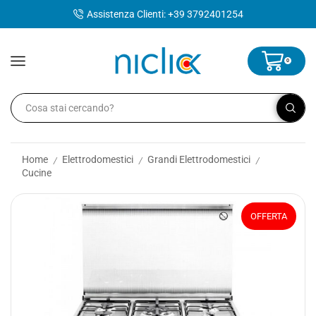
contenuto
Assistenza Clienti: +39 3792401254
0
Home
Elettrodomestici
Grandi Elettrodomestici
/
/
/
Cucine
OFFERTA