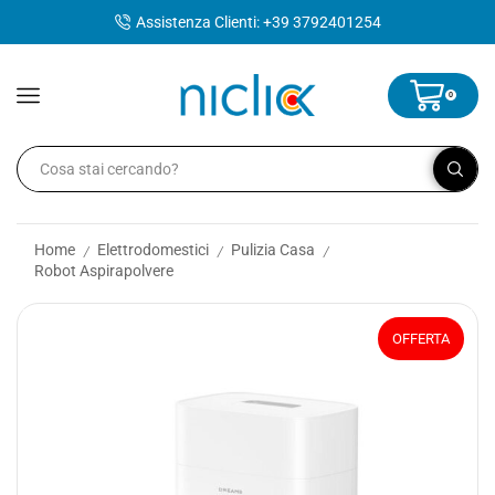
contenuto
Assistenza Clienti: +39 3792401254
0
Home
Elettrodomestici
Pulizia Casa
/
/
/
Robot Aspirapolvere
OFFERTA