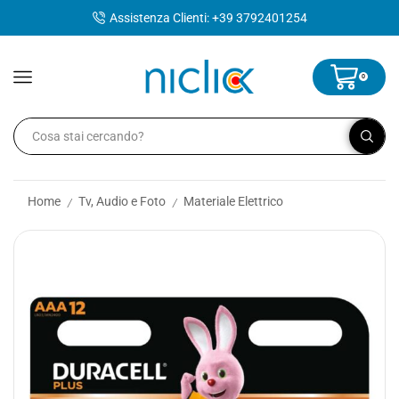
contenuto
Assistenza Clienti: +39 3792401254
0
Home
Tv, Audio e Foto
Materiale Elettrico
/
/