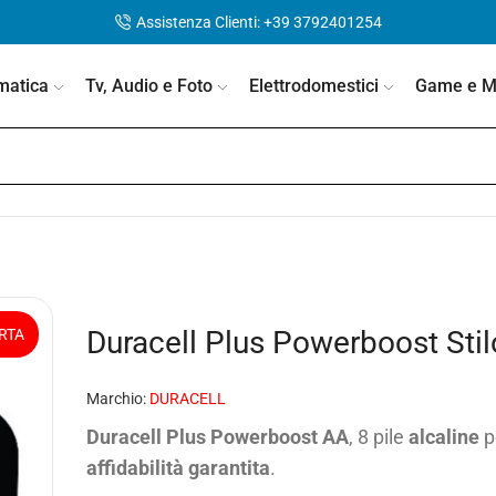
Assistenza Clienti: +39 3792401254
matica
Tv, Audio e Foto
Elettrodomestici
Game e Mo
Duracell Plus Powerboost Stil
RTA
Marchio:
DURACELL
Duracell Plus Powerboost AA
, 8 pile
alcaline
p
affidabilità garantita
.