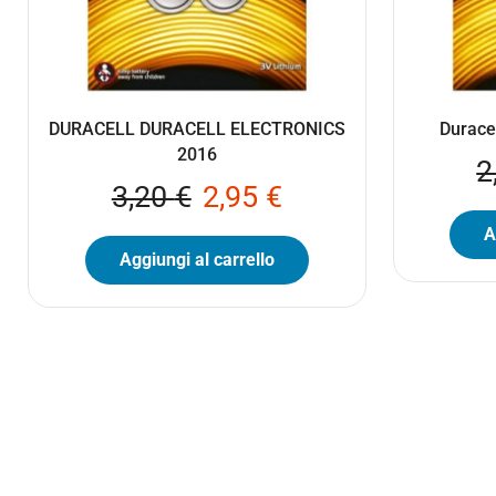
DURACELL DURACELL ELECTRONICS
Durace
2016
2
3,20
€
2,95
€
A
Aggiungi al carrello