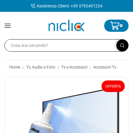
contenuto
Assistenza Clienti: +39 3792401254
0
Home
Tv, Audio e Foto
Tv e Accessori
Accessori Tv
/
/
/
OFFERTA